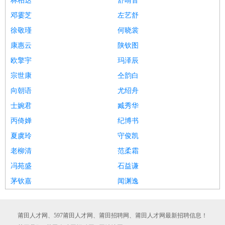
林柏达
舒晴音
邓霎芝
左艺舒
徐敬瑾
何晓裳
康惠云
陕钦图
欧擎宇
玛泽辰
宗世康
仝韵白
向朝语
尤绍舟
士婉君
臧秀华
丙倚婵
纪博书
夏虞玲
守俊凯
老柳清
范柔霜
冯苑盛
石益谦
茅钦嘉
闻渊逸
莆田人才网、597莆田人才网、莆田招聘网、莆田人才网最新招聘信息！