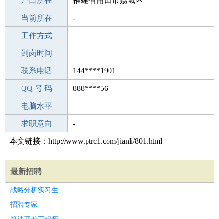
毕业学校
户口所在
永州第十中学
福建省莆田市荔城区
所学专业
当前所在
-
-
工作经验
工作方式
12
驾 照
到岗时间
C照
期望月薪
联系电话
144****1901
手机号码
QQ 号 码
144****1901
888****56
微信号码
电脑水平
144****1901
外语水平
求职意向
-
本文链接：http://www.ptrc1.com/jianli/801.html
最新招聘
战略分析实习生
招聘专家