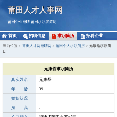
莆田人才人事网
莆田企业招聘
莆田求职者简历
首页
招聘信息
求职简历
招聘企业
当前位置：
莆田人才网招聘网
>
莆田个人求职简历
>
元康磊求职简
历
元康磊求职简历
真实姓名
元康磊
性 别
年 龄
男
39
出生年月
婚姻状况
1987-07-11
-
学 历
身 高
高中
-