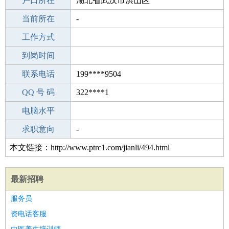
毕业学校
户口所在
重庆涪陵实验中学
湖北省武汉市洪山区
所学专业
当前所在
-
-
工作经验
工作方式
23
驾 照
到岗时间
无
期望月薪
联系电话
199****9504
手机号码
QQ 号 码
199****9504
322****1
微信号码
电脑水平
199****9504
外语水平
求职意向
-
本文链接：http://www.ptrc1.com/jianli/494.html
最新招聘
服务员
资电话客服