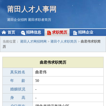
莆田人才人事网
莆田企业招聘
莆田求职者简历
首页
招聘信息
求职简历
招聘企业
当前位置：
莆田人才网招聘网
>
莆田个人求职简历
>
曲君伟求职简
历
曲君伟求职简历
真实姓名
曲君伟
性 别
年 龄
男
50
出生年月
婚姻状况
1976-04-03
-
学 历
身 高
高中
-