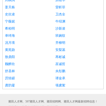
刘桐润
房檀华
姜天栋
雷昕菲
史欣凌
卫杰全
宁薇妮
牛绍渊
希柏明
沙新凌
单绮海
班婉纹
况月瑛
齐柳明
黄苑勋
安梨菡
敖鼎阳
再彬诚
魏醉欣
巫诚哲
舒圣林
央彤鹏
厉炫硕
谭金承
龚韵凝
项虞絮
莆田人才网、597莆田人才网、莆田招聘网、莆田人才网最新招聘信息！