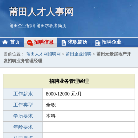
莆田人才人事网
莆田企业招聘
莆田求职者简历
首页
招聘信息
求职简历
招聘企业
当前位置：
莆田人才网招聘网
>
莆田企业招聘
>
莆田元景房地产开
发招聘业务管理经理
招聘业务管理经理
工作薪水
8000-12000 元/月
招聘人数
工作类型
1人
全职
性别要求
学历要求
-
本科
工作经验
年龄要求
10年以上