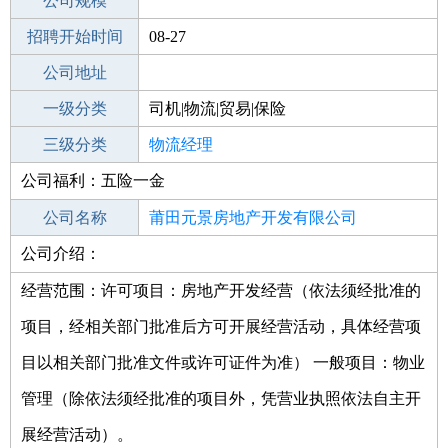
工作地点
公司规模
莆田城厢区
招聘开始时间
公司电话
08-27
招聘结束时间
公司地址
2021-10-02
一级分类
司机|物流|贸易|保险
二级分类
三级分类
物流/仓储
物流经理
公司福利：五险一金
其他行业
公司名称
莆田元景房地产开发有限公司
公司介绍：
公司类型
有限责任公司(自然人投资或控股)
经营范围：许可项目：房地产开发经营（依法须经批准的
项目，经相关部门批准后方可开展经营活动，具体经营项
目以相关部门批准文件或许可证件为准） 一般项目：物业
管理（除依法须经批准的项目外，凭营业执照依法自主开
展经营活动）。