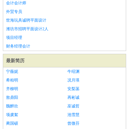
会计会计师
外贸专员
世海玩具诚聘平面设计
潍坊市招聘平面设计2人
项目经理
财务经理会计
最新简历
宁薇妮
牛绍渊
希柏明
况月瑛
齐柳明
安梨菡
敖鼎阳
再彬诚
魏醉欣
巫诚哲
项虞絮
池雪慧
蔺国硕
曾微芬