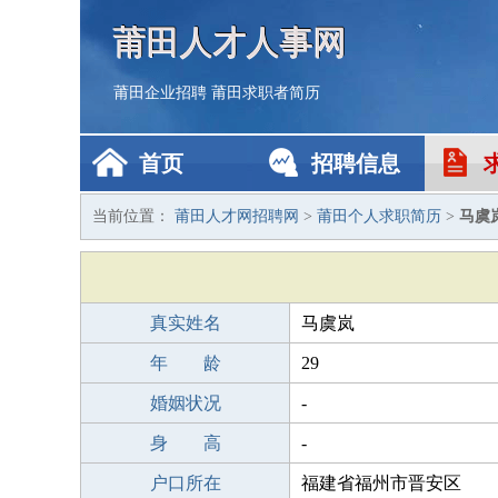
莆田人才人事网
莆田企业招聘
莆田求职者简历
首页
招聘信息
当前位置：
莆田人才网招聘网
>
莆田个人求职简历
>
马虞
真实姓名
马虞岚
年 龄
29
婚姻状况
-
身 高
-
户口所在
福建省福州市晋安区