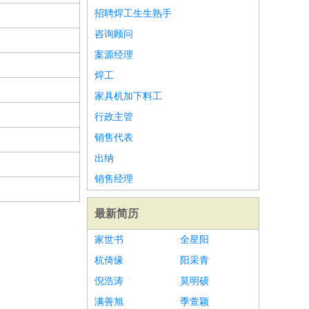
招聘焊工生生熟手
咨询顾问
案源经理
焊工
家具机加下料工
行政主管
销售代表
出纳
销售经理
最新简历
家世书
全星阳
杭倚缘
阳采青
倪浩涛
莫明硕
满善旭
季萱颖