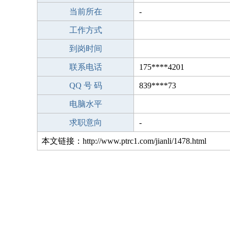
当前所在
-
工作方式
到岗时间
联系电话
175****4201
QQ 号 码
839****73
电脑水平
求职意向
-
本文链接：http://www.ptrc1.com/jianli/1478.html