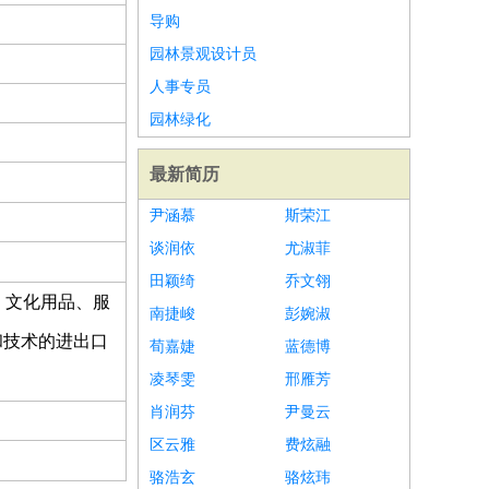
导购
园林景观设计员
人事专员
园林绿化
最新简历
尹涵慕
斯荣江
谈润依
尤淑菲
田颖绮
乔文翎
、文化用品、服
南捷峻
彭婉淑
和技术的进出口
荀嘉婕
蓝德博
凌琴雯
邢雁芳
肖润芬
尹曼云
区云雅
费炫融
骆浩玄
骆炫玮