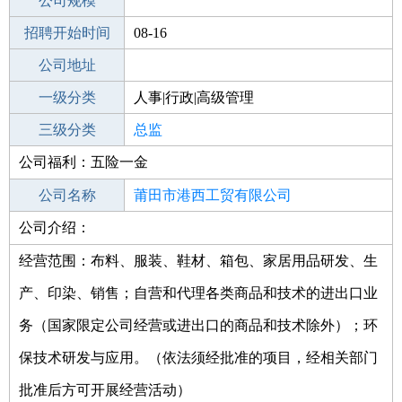
工作地点
公司规模
莆田秀屿区
招聘开始时间
公司电话
08-16
招聘结束时间
公司地址
2021-09-24
一级分类
人事|行政|高级管理
二级分类
三级分类
高级管理
总监
公司福利：五险一金
其他行业
公司名称
莆田市港西工贸有限公司
公司介绍：
公司类型
有限责任公司(自然人投资或控股)
经营范围：布料、服装、鞋材、箱包、家居用品研发、生
产、印染、销售；自营和代理各类商品和技术的进出口业
务（国家限定公司经营或进出口的商品和技术除外）；环
保技术研发与应用。（依法须经批准的项目，经相关部门
批准后方可开展经营活动）