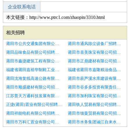
企业联系电话
本文链接：http://www.ptrc1.com/zhaopin/3310.html
相关招聘
莆田市公共交通集团有限公司招聘酒店管理公司财务总监
莆田市通风除尘设备厂招聘财务总监
莆田品味食品有限公司招聘生产总监
莆田市喜美珠宝有限公司招聘生产总监经理
莆田市鑫捷建筑工程有限公司招聘前策经理
莆田市正鼎建材有限公司招聘应届生
福建省莆田嘉裕华制鞋工业有限公司招聘土地拓展总监经理
福建省莆田市嘉隆粮油食品有限公司招聘LED封装研发总监
莆田沈海复线高速公路有限责任公司招聘财务总监
莆田市萩芦溪水库建设有限公司招聘整合资源运营北京区域总监
莆田市顺盛建材有限公司招聘集团财务总监
莆田市谷多多投资有限责任公司招聘销售副总监
江苏普天万通科技发展有限公司招聘分总经理财富中心总监
莆田市加利珠宝有限公司招聘财务总监
正捷(莆田)置业有限公司招聘市场助理
莆田铁人贸易有限公司招聘运营总监
莆田祥能电机有限公司招聘工程项目总监
莆田市缅曼贸易有限公司招聘物业市场拓展经理
莆田市万科汇置业有限公司招聘人力资源总监
莆田市水务集团涵江自来水有限公司招聘商品总监