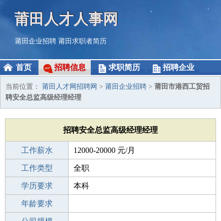
莆田人才人事网
莆田企业招聘
莆田求职者简历
首页
招聘信息
求职简历
招聘企业
当前位置：
莆田人才网招聘网
>
莆田企业招聘
>
莆田市港西工贸招
聘安全总监高级经理经理
招聘安全总监高级经理经理
工作薪水
12000-20000 元/月
招聘人数
工作类型
1人
全职
性别要求
学历要求
-
本科
工作经验
年龄要求
3-5年