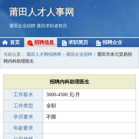
莆田人才人事网
莆田企业招聘
莆田求职者简历
首页
招聘信息
求职简历
招聘企业
当前位置：
莆田人才网招聘网
>
莆田企业招聘
>
莆田市来元贸易招
聘内科助理医生
招聘内科助理医生
工作薪水
3000-4500 元/月
招聘人数
工作类型
1人
全职
性别要求
学历要求
-
不限
工作经验
年龄要求
不限