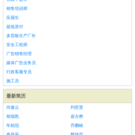
销售培训师
应届生
超低首付
多层板生产厂长
安全工程师
广告销售经理
媒体广告业务员
行政客服专员
施工员
最新简历
尚傲云
列哲贤
相瑞凯
崔古桦
年柏冠
乔鹏峻
秦昌平
魏琦芸