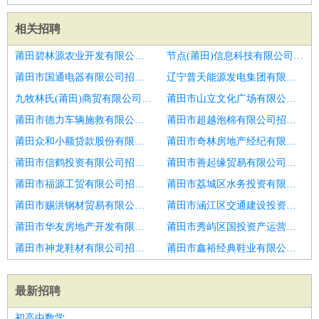
相关招聘
莆田碧林源农业开发有限公司招聘心电图
节点(莆田)信息科技有限公司招聘口腔医生
莆田市国通电器有限公司招聘内科全科医生
辽宁普天能源发电集团有限公司招聘内科主治医生
九牧林氏(莆田)商贸有限公司招聘口腔医生
莆田市山立文化广场有限公司招聘内科医生
莆田市德力车辆施救有限公司招聘中医
莆田市超越泡棉有限公司招聘针灸推拿,中医全科医生
莆田众和小额贷款股份有限公司招聘种植医生
莆田市奇林房地产经纪有限公司招聘助理医生
莆田市信鹤投资有限公司招聘妇科医生
莆田市善起缘贸易有限公司招聘口腔医生
莆田市福源工贸有限公司招聘骨科主治医师
莆田市荔城区水务投资有限公司招聘中医医生
莆田市赐洪钢材贸易有限公司招聘口腔执业医生
莆田市涵江区交通建设投资有限公司招聘口腔全科医生
莆田市华友房地产开发有限公司招聘隐形义齿师傅
莆田市秀屿区国投资产运营有限公司招聘中医医生,中西医结合
莆田市神龙鞋材有限公司招聘公卫医生
莆田市鑫裕经典鞋业有限公司招聘口腔助理医生
最新招聘
初高中数学