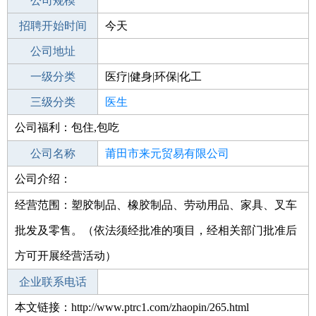
工作地点
公司规模
莆田荔城区
招聘开始时间
公司电话
今天
招聘结束时间
公司地址
2021-10-13
一级分类
医疗|健身|环保|化工
二级分类
三级分类
医疗/护理
医生
公司福利：包住,包吃
其他行业
制药/生物工程/医护
公司名称
莆田市来元贸易有限公司
公司介绍：
公司类型
有限责任公司(自然人独资)
经营范围：塑胶制品、橡胶制品、劳动用品、家具、叉车
批发及零售。（依法须经批准的项目，经相关部门批准后
方可开展经营活动）
企业联系电话
本文链接：http://www.ptrc1.com/zhaopin/265.html