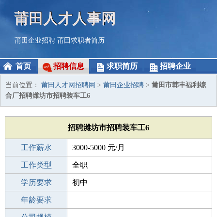
莆田人才人事网
莆田企业招聘
莆田求职者简历
首页
招聘信息
求职简历
招聘企业
当前位置：
莆田人才网招聘网
>
莆田企业招聘
>
莆田市韩丰福利综
合厂招聘潍坊市招聘装车工6
招聘潍坊市招聘装车工6
工作薪水
3000-5000 元/月
招聘人数
工作类型
10人
全职
性别要求
学历要求
-
初中
工作经验
年龄要求
不限