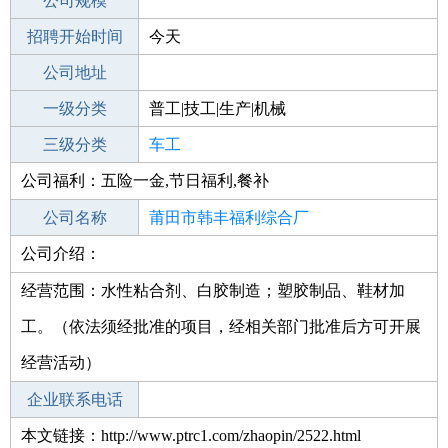
工作地点
公司规模
莆田秀屿区
招聘开始时间
公司电话
今天
招聘结束时间
公司地址
2022-08-20
一级分类
普工|技工|生产|机械
二级分类
三级分类
普工/技工
车工
公司福利：五险一金,节日福利,餐补
其他行业
不限
公司名称
莆田市韩丰福利综合厂
公司介绍：
公司类型
股份合作制
经营范围：水性粘合剂、白胶制造；塑胶制品、鞋材加
工。（依法须经批准的项目，经相关部门批准后方可开展
经营活动）
企业联系电话
本文链接：http://www.ptrc1.com/zhaopin/2522.html