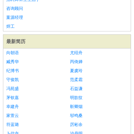
咨询顾问
案源经理
焊工
最新简历
向朝语
尤绍舟
臧秀华
丙倚婵
纪博书
夏虞玲
守俊凯
范柔霜
冯苑盛
石益谦
茅钦嘉
明歆纹
幸建舟
靳卿烟
家萱云
邬鸣桑
符蓝璐
厉彬余
卜信亦
沙鼎明