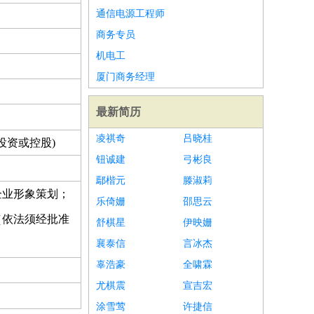
通信电源工程师
商务专员
机电工
厦门商务经理
最新简历
凌祺奇
吕晓桂
投资或控股)
钮诚建
弓彬良
鄢楷元
滕淑莉
企业形象策划；
乐倚姗
邵思云
（依法须经批准
舒棋星
伊映姗
襄泰信
言冰杰
辜浩豪
全啸霖
尤棋震
宣吉宏
涂雪莺
许捷信