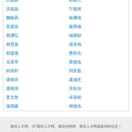
吉薇妍
粘睿江
洪嘉旋
宁惠煜
阙曲风
喻渊海
苗菱宸
戴秀翰
熊渊弘
端璐妙
林慧盈
湯圣海
程捷逸
费若伦
岳圣常
黄捷临
种晨轩
同星磊
裘镜谷
庞涵芝
庞晓倩
关彤佳
姜文智
卓蓉柏
蒲国豪
师德杰
莆田人才网、597莆田人才网、莆田招聘网、莆田人才网最新招聘信息！