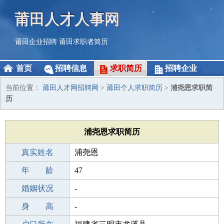
莆田人才人事网
莆田企业招聘
莆田求职者简历
首页
招聘信息
求职简历
招聘企业
当前位置：
莆田人才网招聘网
>
莆田个人求职简历
>
浦尧恩求职简
历
浦尧恩求职简历
真实姓名
浦尧恩
性 别
年 龄
男
47
出生年月
婚姻状况
1979-10-30
-
学 历
身 高
高中
-