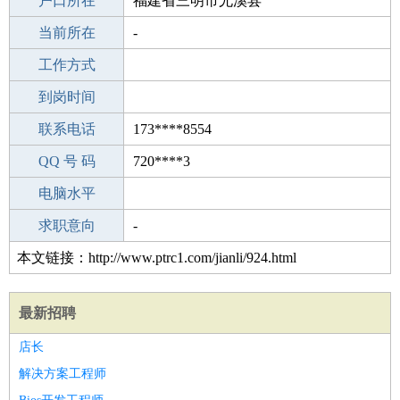
毕业学校
户口所在
永州冷水滩区伊塘镇中学
福建省三明市尤溪县
所学专业
当前所在
-
-
工作经验
工作方式
22
驾 照
到岗时间
未知
期望月薪
联系电话
173****8554
手机号码
QQ 号 码
173****8554
720****3
微信号码
电脑水平
173****8554
外语水平
求职意向
-
本文链接：http://www.ptrc1.com/jianli/924.html
最新招聘
店长
解决方案工程师