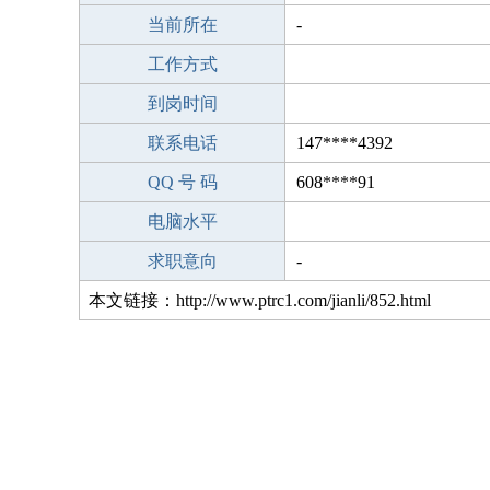
当前所在
-
工作方式
到岗时间
联系电话
147****4392
QQ 号 码
608****91
电脑水平
求职意向
-
本文链接：http://www.ptrc1.com/jianli/852.html