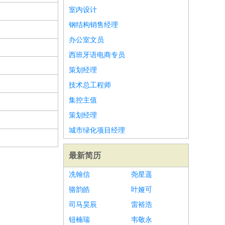
室内设计
钢结构销售经理
办公室文员
西班牙语电商专员
策划经理
技术总工程师
集控主值
策划经理
城市绿化项目经理
最新简历
冼翰信
尧星遥
骆韵皓
叶娅可
司马昊辰
雷裕浩
钮楠瑞
韦敬永