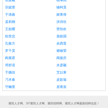
尧梨颖
植琳宛
宗妮萱
辅柯昊
于涛曲
姬青倚
孟莉桐
洪诗欣
王励耀
营怡欢
杭世忠
裴皓国
孔敬方
佘西晋
罗千昊
褚峻荣
阎展君
闻俊庆
邓舒语
水彦颖
于娥佳
艾以寒
刁木春
皮歆瑜
守幽萱
居青辰
莆田人才网、597莆田人才网、莆田招聘网、莆田人才网最新招聘信息！