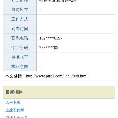
毕业学校
户口所在
宿迁大成双语学校
福建省龙岩市连城县
所学专业
当前所在
-
-
工作经验
工作方式
5
驾 照
到岗时间
无
期望月薪
联系电话
162****6197
手机号码
QQ 号 码
162****6197
778****05
微信号码
电脑水平
162****6197
外语水平
求职意向
-
本文链接：http://www.ptrc1.com/jianli/848.html
最新招聘
人事专员
土建工程师