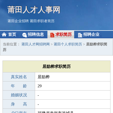
莆田人才人事网
莆田企业招聘
莆田求职者简历
首页
招聘信息
求职简历
招聘企业
当前位置：
莆田人才网招聘网
>
莆田个人求职简历
>
居励桦求职简
历
居励桦求职简历
真实姓名
居励桦
性 别
年 龄
男
29
出生年月
婚姻状况
1997-08-06
-
学 历
身 高
初中
-