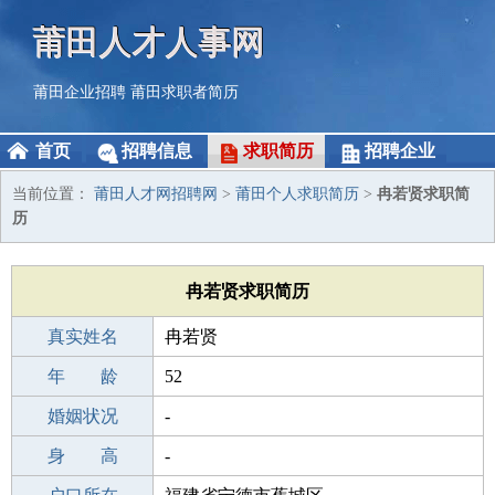
莆田人才人事网
莆田企业招聘
莆田求职者简历
首页
招聘信息
求职简历
招聘企业
当前位置：
莆田人才网招聘网
>
莆田个人求职简历
>
冉若贤求职简
历
冉若贤求职简历
真实姓名
冉若贤
性 别
年 龄
男
52
出生年月
婚姻状况
1974-06-20
-
学 历
身 高
高中
-