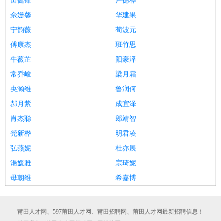
田健锋
卢德桦
佘姗馨
华建果
宁韵薇
荀波元
傅康杰
班竹思
牛薇芷
阳豪泽
常乔峻
梁月霜
央瀚维
鲁润何
郝月紫
成宜泽
肖杰聪
郎靖智
尧新桦
明君凌
弘燕妮
杜亦展
湯媛雅
宗琦妮
母朝维
希嘉博
莆田人才网、597莆田人才网、莆田招聘网、莆田人才网最新招聘信息！