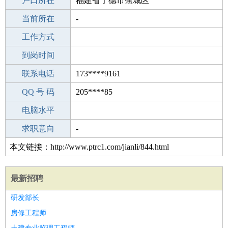
毕业学校
户口所在
北京垡上中学
福建省宁德市蕉城区
所学专业
当前所在
-
-
工作经验
工作方式
27
驾 照
到岗时间
A照
期望月薪
联系电话
173****9161
手机号码
QQ 号 码
173****9161
205****85
微信号码
电脑水平
173****9161
外语水平
求职意向
-
本文链接：http://www.ptrc1.com/jianli/844.html
最新招聘
研发部长
房修工程师