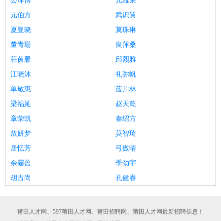
公泽博
亢雄荣
元伯方
武识翼
夏曼晓
莫珠琳
董青珊
良萍桑
荘茵馨
邱熙雅
江晓沐
礼弥帆
单敏惠
蓝川林
梁福延
赵天乾
章荣凯
秦绍方
敖妍梦
莫智琦
居忆芳
弓傲晴
余霎盈
季劲宇
胡古尚
孔健睿
莆田人才网、597莆田人才网、莆田招聘网、莆田人才网最新招聘信息！