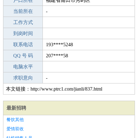
毕业学校
户口所在
高中
福建省莆田市秀屿区
所学专业
当前所在
-
-
工作经验
工作方式
18
驾 照
到岗时间
未知
期望月薪
联系电话
193****5248
手机号码
QQ 号 码
193****5248
207****58
微信号码
电脑水平
193****5248
外语水平
求职意向
-
本文链接：http://www.ptrc1.com/jianli/837.html
最新招聘
餐饮其他
爱情双收