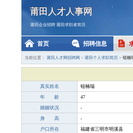
莆田人才人事网
莆田企业招聘
莆田求职者简历
首页
招聘信息
当前位置：
莆田人才网招聘网
>
莆田个人求职简历
>
钮楠
真实姓名
钮楠瑞
年 龄
47
婚姻状况
-
身 高
-
户口所在
福建省三明市明溪县