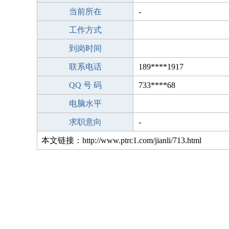
当前所在
-
工作方式
到岗时间
联系电话
189****1917
QQ 号 码
733****68
电脑水平
求职意向
-
本文链接：http://www.ptrc1.com/jianli/713.html