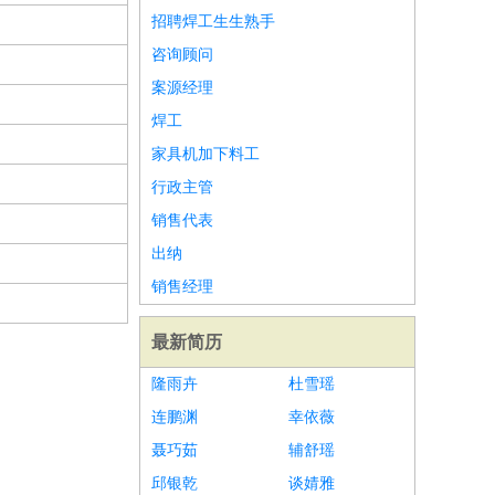
招聘焊工生生熟手
咨询顾问
案源经理
焊工
家具机加下料工
行政主管
销售代表
出纳
销售经理
最新简历
隆雨卉
杜雪瑶
连鹏渊
幸依薇
聂巧茹
辅舒瑶
邱银乾
谈婧雅