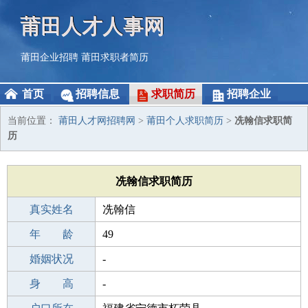
莆田人才人事网
莆田企业招聘
莆田求职者简历
首页
招聘信息
求职简历
招聘企业
当前位置：
莆田人才网招聘网
>
莆田个人求职简历
>
冼翰信求职简
历
冼翰信求职简历
真实姓名
冼翰信
性 别
年 龄
男
49
出生年月
婚姻状况
1977-02-21
-
学 历
身 高
中专
-