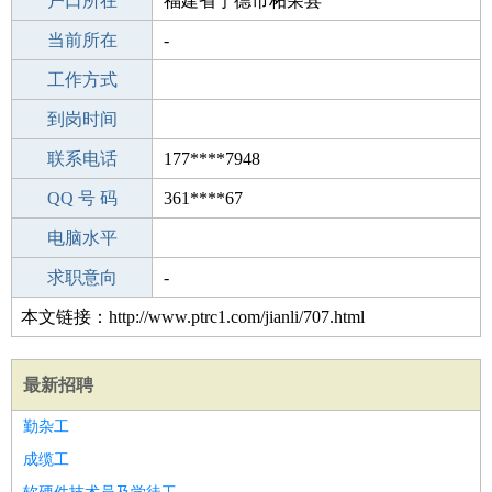
毕业学校
户口所在
中专
福建省宁德市柘荣县
所学专业
当前所在
-
-
工作经验
工作方式
22
驾 照
到岗时间
未知
期望月薪
联系电话
177****7948
手机号码
QQ 号 码
177****7948
361****67
微信号码
电脑水平
177****7948
外语水平
求职意向
-
本文链接：http://www.ptrc1.com/jianli/707.html
最新招聘
勤杂工
成缆工