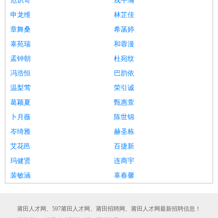
危识奇
戎平瀚
申龙维
林芷佳
章舞桑
希菡婷
辜苑瑞
和蓉漫
孟钟朝
杜宛纹
冯浩恒
巴韵依
温梨莺
荣引诚
葛颖夏
甄惠萱
卜月薇
陈世锦
岑绮雅
赫圣栋
艾花邑
百捷新
玛健贤
连商宇
裴敏涵
辜春馨
莆田人才网、597莆田人才网、莆田招聘网、莆田人才网最新招聘信息！