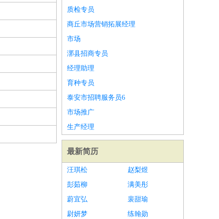
质检专员
商丘市场营销拓展经理
市场
漷县招商专员
经理助理
育种专员
泰安市招聘服务员6
市场推广
生产经理
最新简历
汪琪松
赵梨煜
彭茹柳
满美彤
蔚宜弘
裴甜瑜
尉妍梦
练翰勋