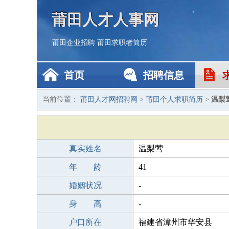
莆田人才人事网
莆田企业招聘
莆田求职者简历
首页
招聘信息
当前位置：
莆田人才网招聘网
>
莆田个人求职简历
>
温梨
真实姓名
温梨莺
年 龄
41
婚姻状况
-
身 高
-
户口所在
福建省漳州市华安县