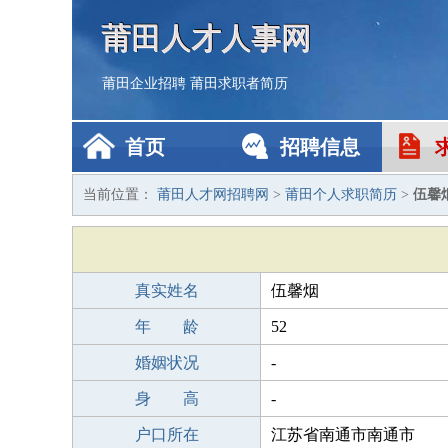
莆田人才人事网
莆田企业招聘
莆田求职者简历
首页
招聘信息
当前位置：
莆田人才网招聘网
>
莆田个人求职简历
>
伍馨
真实姓名
伍馨烟
年 龄
52
婚姻状况
-
身 高
-
户口所在
江苏省南通市南通市