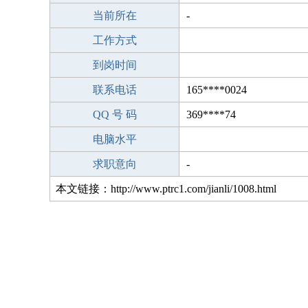
当前所在
-
工作方式
到岗时间
联系电话
165****0024
QQ 号 码
369****74
电脑水平
求职意向
-
本文链接：http://www.ptrc1.com/jianli/1008.html